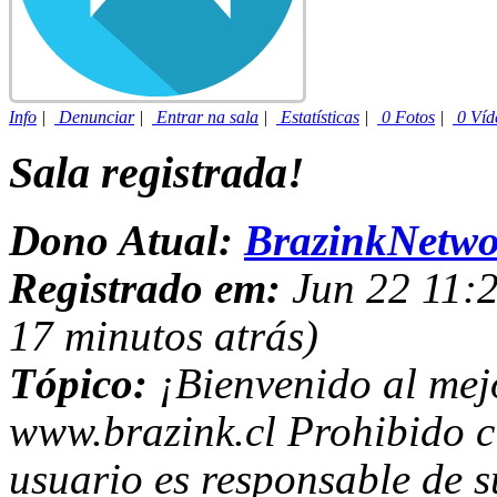
Info
|
Denunciar
|
Entrar na sala
|
Estatísticas
|
0 Fotos
|
0 Víd
Sala registrada!
Dono Atual:
BrazinkNetwo
Registrado em:
Jun 22 11:2
17 minutos atrás)
Tópico:
¡Bienvenido al mejo
www.brazink.cl Prohibido c
usuario es responsable de s