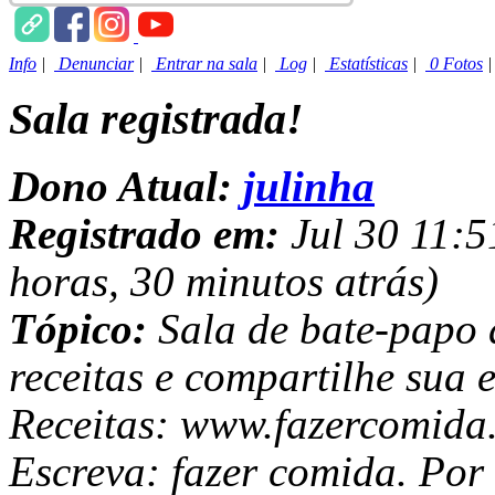
Info
|
Denunciar
|
Entrar na sala
|
Log
|
Estatísticas
|
0 Fotos
Sala registrada!
Dono Atual:
julinha
Registrado em:
Jul 30 11:5
horas, 30 minutos atrás)
Tópico:
Sala de bate-papo 
receitas e compartilhe sua 
Receitas: www.fazercomida
Escreva: fazer comida. Por