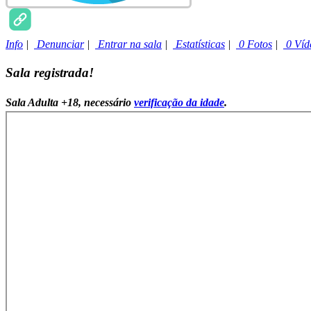
Info
|
Denunciar
|
Entrar na sala
|
Estatísticas
|
0 Fotos
|
0 Víd
Sala registrada!
Sala Adulta +18, necessário
verificação da idade
.