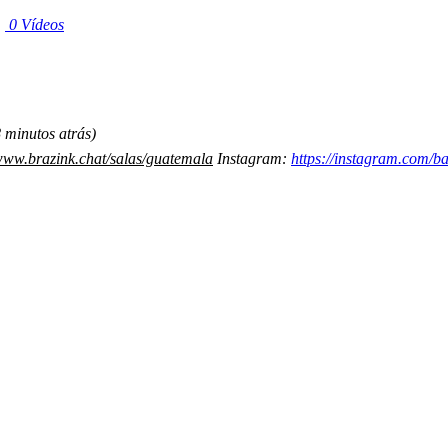
|
0 Vídeos
 minutos atrás)
/www.brazink.chat/salas/guatemala
Instagram:
https://instagram.com/b