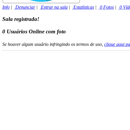
Info
|
Denunciar
|
Entrar na sala
|
Estatísticas
|
0 Fotos
|
0 Víd
Sala registrada!
0
Usuários Online com foto
Se houver algum usuário infringindo os termos de uso,
clique aqui p