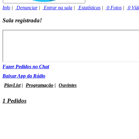
Info
|
Denunciar
|
Entrar na sala
|
Estatísticas
|
0 Fotos
|
0 Víd
Sala registrada!
Fazer Pedidos no Chat
Baixar App da Rádio
PlayList
|
Programação
|
Ouvintes
1 Pedidos