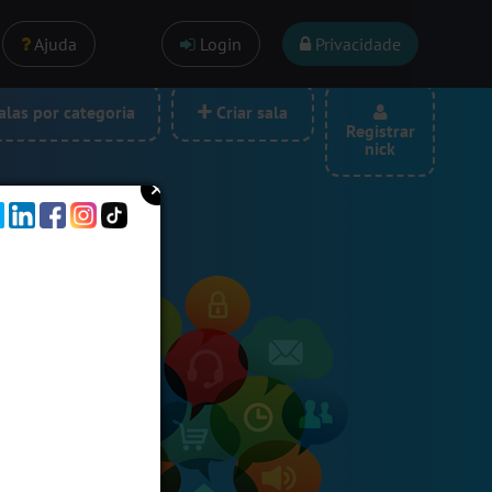
Ajuda
Login
Privacidade
las por categoria
Criar sala
Registrar
nick