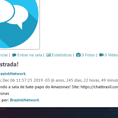
zade
as a
#Novanativa
5 pessoas
#RadioModao
5 pessoas
og
#LoveHits
5 pessoas
Ver todas as salas
Este
one,
ação
ciar
|
Entrar na sala
|
Estatísticas
|
0 Fotos
|
0 Vídeo
🎁 Promoção
🛍 Crie seu Chat e Rádio 📻
ate-
com Site e Chat Bot 🤖 de Pedidos
.
strada!
o as
r em
rmos
razinkNetwork
liza
:
Dec 06 11:57:25 2019 -03 (6 anos, 245 dias, 22 horas, 49 minuto
papo
ndo a sala de bate-papo do Amazonas! Site:
https://chatbrasil.co
 que
alas
zonas
s ou
Prot
o por:
BrazinkNetwork
endo
webca
e pri
English
Português
Español
© 2018 Brazink
oais
conve