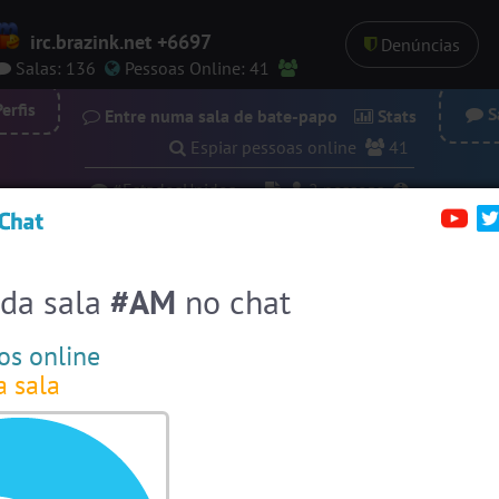
irc.brazink.net +6697
Denúncias
Salas:
136
Pessoas
Online:
41
erfis
Sa
Entre numa sala de bate-papo
Stats
Espiar pessoas online
41
#EstadosUnidos
2
pessoas
#Amizade
10
pessoas
#Portugal
10 pessoas
 da sala
#AM
no chat
#ParaisoTropical
9 pessoas
os online
#Brasil
7 pessoas
a sala
#Evangelicos
6 pessoas
#Denuncias
6 pessoas
#Brazink
5 pessoas