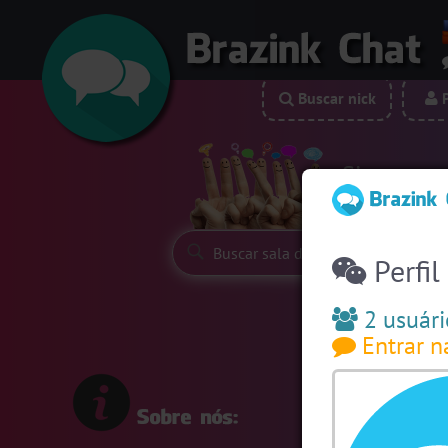
Buscar nick
P
Siga-nos:
Perfil
2 usuári
Entrar n