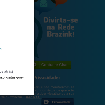
s
Contratar Chat
s atrás)
m.br/salas-por-
egemos o seu IP de hackers e não monitoramos as
m. Entretanto, cuidado com os riscos de gravação
ntscreen pela pessoa que estiver visualizando a sua
rsa ou webcam....
(Ler tudo)
Privacidade