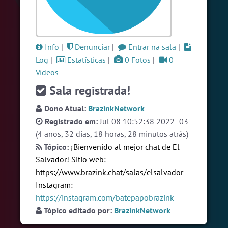
#LoveHits
5 pessoas
#Brazink
4 pessoas
#RadioModao
4 pessoas
Info
|
Denunciar
|
Entrar na sala
|
Log
|
Estatísticas
|
0 Fotos
|
0
Ver todas as salas
Vídeos
Sala registrada!
🎁 Promoção
🛍 Crie seu Chat e Rádio 📻
Dono Atual:
BrazinkNetwork
com Site e Chat Bot 🤖 de Pedidos
.
Registrado em:
Jul 08 10:52:38 2022 -03
(4 anos, 32 dias, 18 horas, 28 minutos atrás)
Tópico:
¡Bienvenido al mejor chat de El
Salvador! Sitio web:
https://www.brazink.chat/salas/elsalvador
Instagram:
https://instagram.com/batepapobrazink
English
Português
Español
© 2018 Brazink
Tópico editado por:
BrazinkNetwork