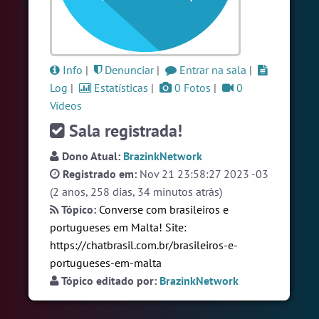
#Denuncias
4 pessoas
#LoveHits
4 pessoas
#Unica
4 pessoas
Info
|
Denunciar
|
Entrar na sala
|
Log
|
Estatísticas
|
0 Fotos
|
0
Ver todas as salas
Vídeos
Sala registrada!
🎁 Promoção
🛍 Crie seu Chat e Rádio 📻
Dono Atual:
BrazinkNetwork
com Site e Chat Bot 🤖 de Pedidos
.
Registrado em:
Nov 21 23:58:27 2023 -03
(2 anos, 258 dias, 34 minutos atrás)
Tópico:
Converse com brasileiros e
portugueses em Malta! Site:
https://chatbrasil.com.br/brasileiros-e-
portugueses-em-malta
English
Português
Español
© 2018 Brazink
Tópico editado por:
BrazinkNetwork