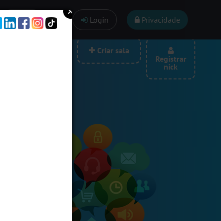
Ajuda
Login
Privacidade
las por categoria
Criar sala
Registrar
nick