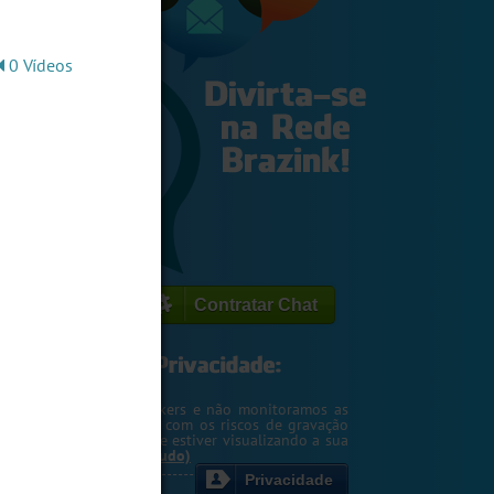
0 Vídeos
Contratar Chat
egemos o seu IP de hackers e não monitoramos as
m. Entretanto, cuidado com os riscos de gravação
ntscreen pela pessoa que estiver visualizando a sua
rsa ou webcam....
(Ler tudo)
Privacidade